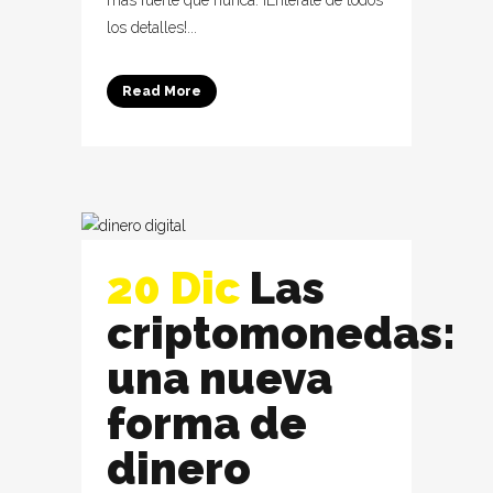
más fuerte que nunca. ¡Entérate de todos
los detalles!...
Read More
20 Dic
Las
criptomonedas:
una nueva
forma de
dinero